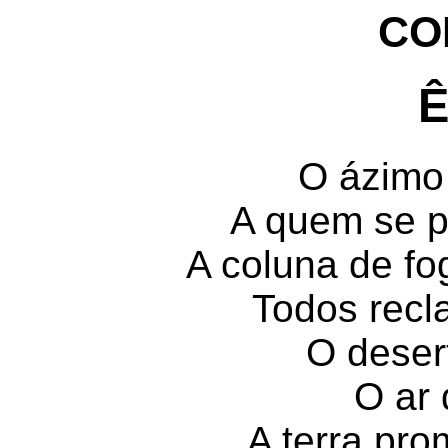
CO
Ê
O ázimo
A quem se p
A coluna de fo
Todos rec
O deser
O ar
A terra pro