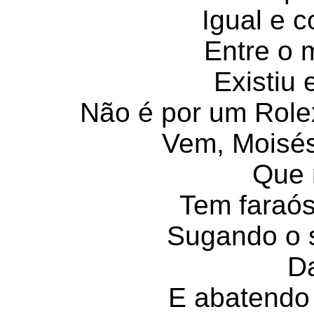
Igual e 
Entre o 
Existiu 
Não é por um Role
Vem, Moisé
Que 
Tem faraó
Sugando o 
D
E abatendo