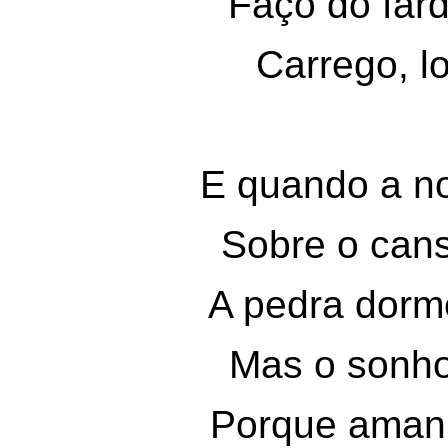
Faço do far
Carrego, l
E quando a n
Sobre o can
A pedra dorm
Mas o sonh
Porque amanh