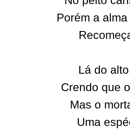
No peito ca
Porém a alma
Recomeçar
Lá do alto
Crendo que o
Mas o mort
Uma espé