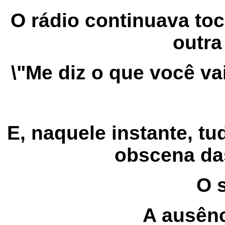
O rádio continuava to
outra
\"Me diz o que você va
E, naquele instante, tu
obscena das
O s
A ausênc