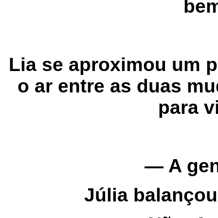
bem
Lia se aproximou um p
o ar entre as duas m
para v
— A gent
Júlia balançou