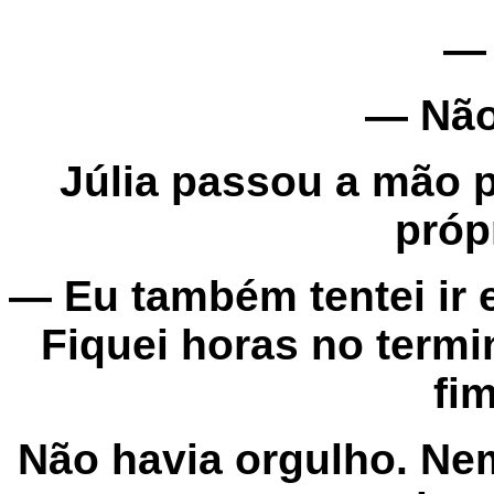
— 
— Não
Júlia passou a mão p
próp
— Eu também tentei ir
Fiquei horas no termi
fim
Não havia orgulho. Ne