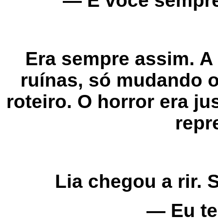
— E você sempre 
Era sempre assim. 
ruínas, só mudando 
roteiro. O horror era j
repr
Lia chegou a rir.
— Eu ten