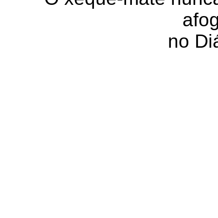
afo
no Diá