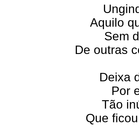
Ungind
Aquilo qu
Sem d
De outras c
Deixa d
Por e
Tão inú
Que ficou 