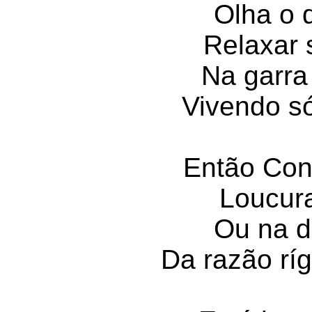
Olha o q
Relaxar 
Na garra 
Vivendo só
Então Con
Loucura
Ou na d
Da razão ríg