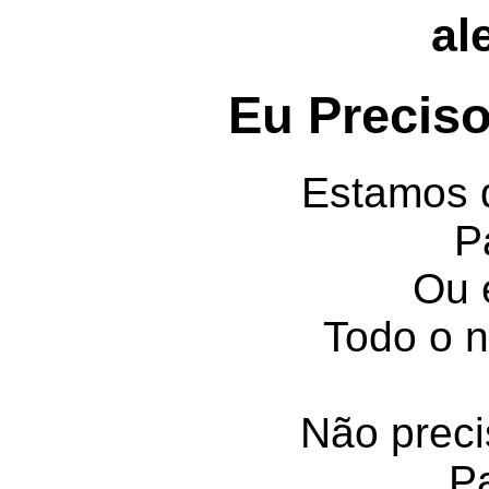
al
Eu Preciso
Estamos d
P
Ou 
Todo o n
Não preci
Pa