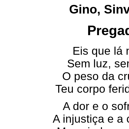
Gino, Sin
Prega
Eis que lá 
Sem luz, se
O peso da cr
Teu corpo ferid
A dor e o sof
A injustiça e a