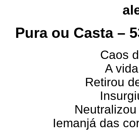
al
Pura ou Casta – 
Caos d
A vida
Retirou d
Insurgi
Neutralizou
Iemanjá das cor