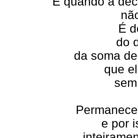
E quando a dec
não
É d
do 
da soma de 
que e
sem 
Permanece l
e por 
inteirame