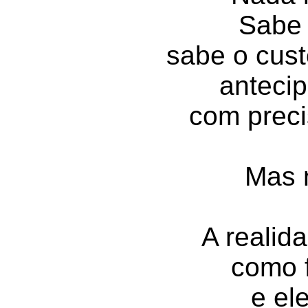
Sabe 
sabe o cust
anteci
com preci
Mas 
A realid
como 
e el