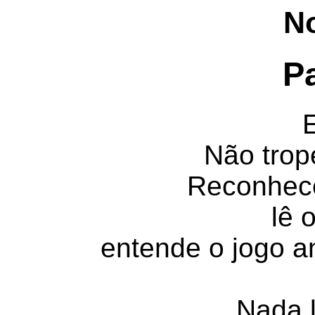
No
P
E
Não trop
Reconhece
lê 
entende o jogo an
Nada 