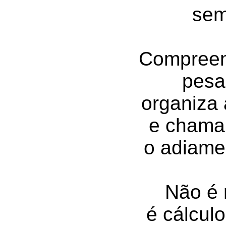
sem
Compreen
pesa
organiza
e chama
o adiame
Não é 
é cálcul