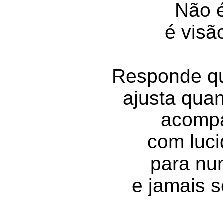
Não é
é visã
Responde q
ajusta qua
acompa
com luci
para nu
e jamais 