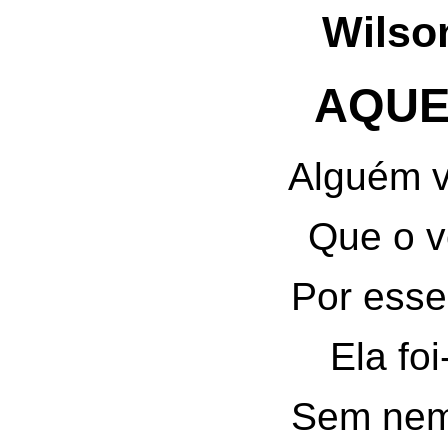
Wilso
AQUE
Alguém v
Que o ve
Por ess
Ela fo
Sem nem