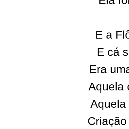
Ela fo
E a Fl
E cá s
Era uma
Aquela 
Aquela
Criação