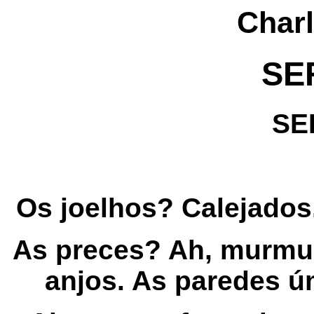
Charl
SE
SE
Os joelhos? Calejados
As preces? Ah, murmu
anjos. As paredes 