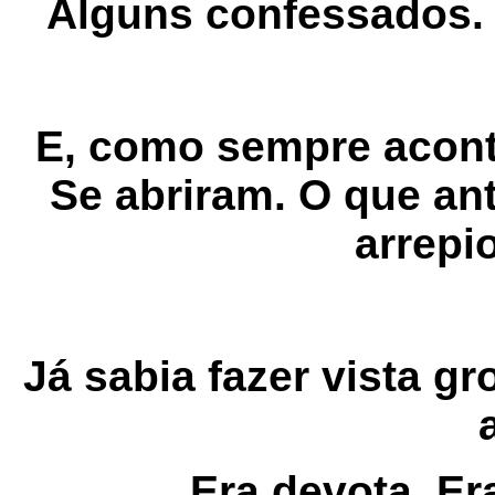
Alguns confessados.
E, como sempre acont
Se abriram. O que an
arrepi
Já sabia fazer vista gr
Era devota. Er