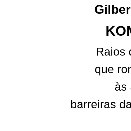
Gilber
KO
Raios d
que ro
às 
barreiras da