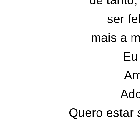
de tanto,
ser fe
mais a m
Eu 
Am
Ado
Quero estar