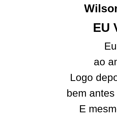
Wilso
EU 
Eu
ao a
Logo depo
bem antes 
E mesm