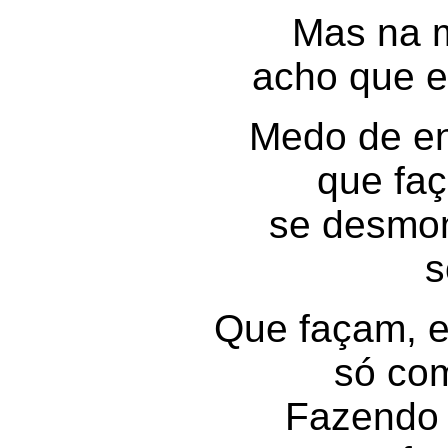
Mas na m
acho que e
Medo de en
que faç
se desmo
s
Que façam, e
só co
Fazendo 