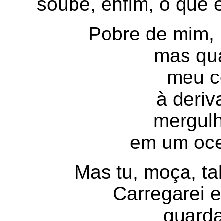
soube, enfim, o que e
Pobre de mim, 
mas qua
meu co
à deriv
mergul
em um oce
Mas tu, moça, t
Carregarei e
guarda