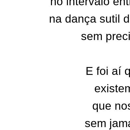
no intervalo ent
na dança sutil 
sem preci
E foi aí
existe
que no
sem jama