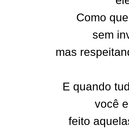
el
Como quem
sem inv
mas respeitand
E quando tud
você e
feito aquela