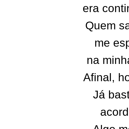
era cont
Quem sa
me es
na minh
Afinal, h
Já bas
acor