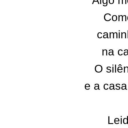
Algo m
Como
camin
na c
O silê
e a casa
Leid