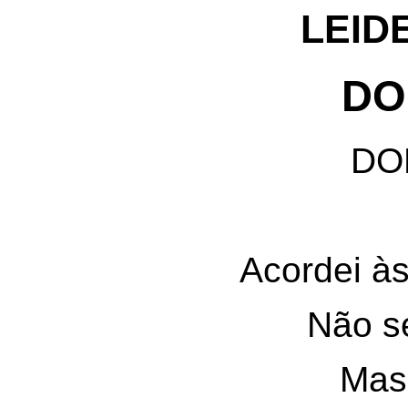
LEID
DO
DO
Acordei à
Não s
Mas