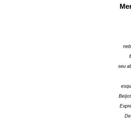
Mer
neb
seu ab
esqu
Beijos
Expre
De 