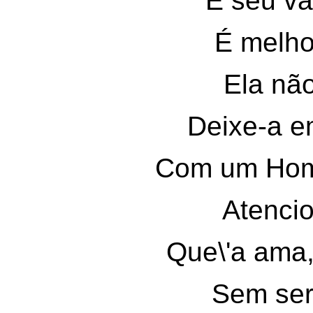
E seu val
É melhor
Ela não
Deixe-a em
Com um Hom
Atencio
Que\'a ama, 
Sem ser