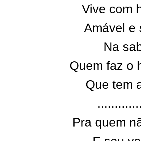
Vive com h
Amável e 
Na sab
Quem faz o 
Que tem a
............
Pra quem nã