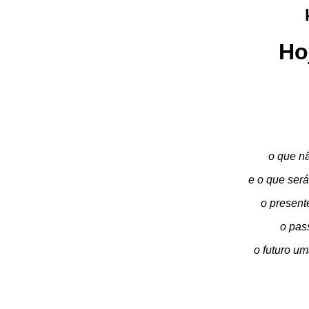
Ho
o que nã
e o que ser
o presen
o pas
o futuro u