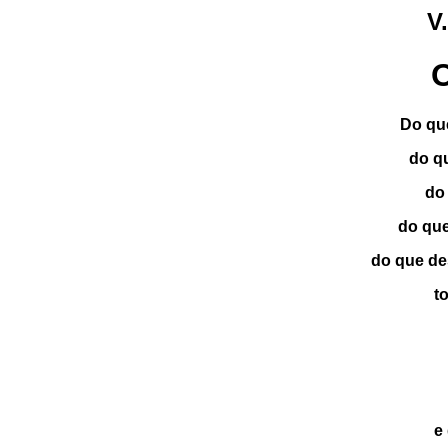
V
O
Do que
do qu
do 
do que
do que de
t
e