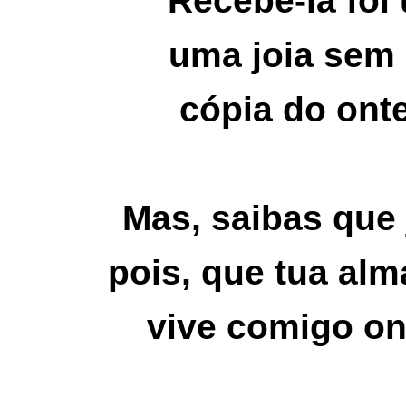
Recebê-la foi
uma joia sem 
cópia do ont
Mas, saibas que
pois, que tua alm
vive comigo o