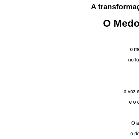
A transforma
O Medo
o m
no f
a voz 
e o 
O a
o de