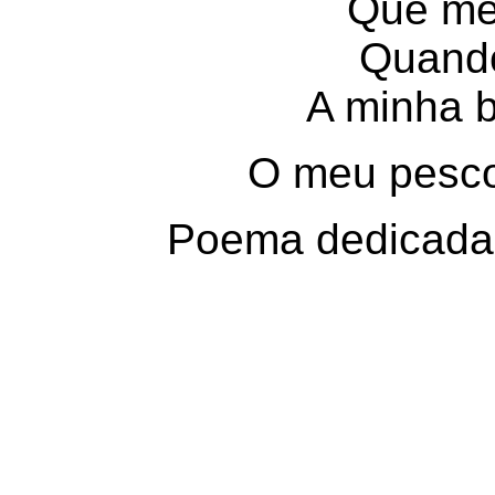
Que me
Quando
A minha 
O meu pescoç
Poema dedicada