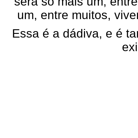
será só mais um, entre
um, entre muitos, viv
Essa é a dádiva, e é t
exi