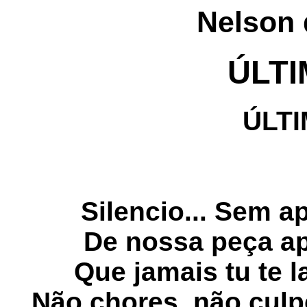
Nelson 
ÚLTI
ÚLTI
Silencio... Sem a
De nossa peça ap
Que jamais tu te 
Não chores, não culp