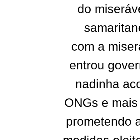
do miseráv
samarita
com a miser
entrou gover
nadinha ac
ONGs e mais
prometendo 