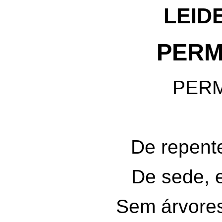
LEID
PERM
PER
De repente
De sede, e
Sem árvores