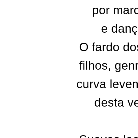
por mar
e danç
O fardo d
filhos, gen
curva leve
desta v