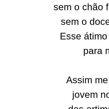
sem o chão f
sem o doce
Esse átimo 
para m
Assim me s
jovem no