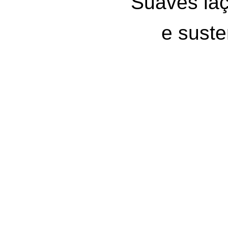
Suaves la
e sust