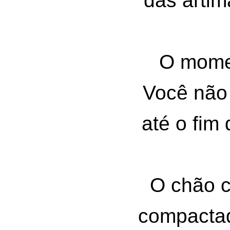
das artim
O mome
Você não
até o fim
O chão c
compacta