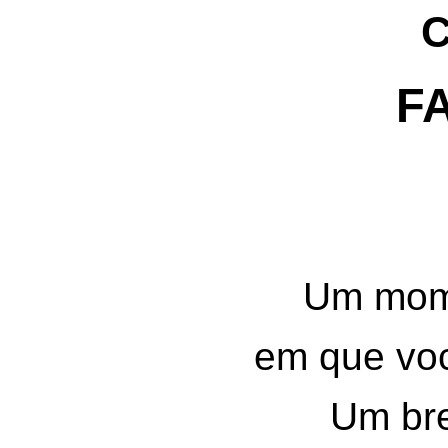
C
F
FA
Um mom
em que voc
Um bre