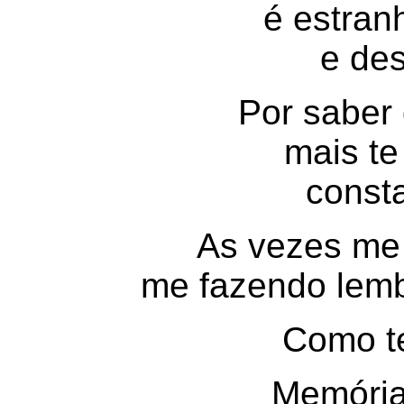
é estran
e de
Por saber
mais te
const
As vezes me
me fazendo lemb
Como t
Memória