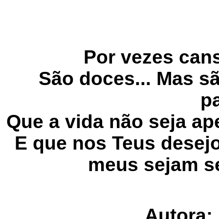
Por vezes cans
São doces... Mas s
p
Que a vida não seja ap
E que nos Teus desej
meus sejam s
Autora: