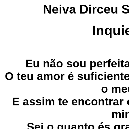
Neiva Dirceu 
Inquie
Eu não sou perfeit
O teu amor é suficient
o me
E assim te encontra
mi
Sei o quanto és gr