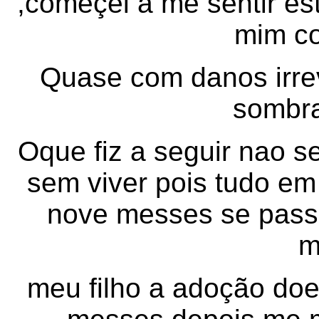
,começei a me sentir es
mim c
Quase com danos irrev
sombr
Oque fiz a seguir nao s
sem viver pois tudo em
nove messes se pass
m
meu filho a adoção doei