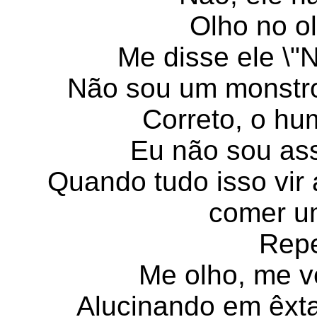
Olho no ol
Me disse ele \"
Não sou um monstro
Correto, o h
Eu não sou ass
Quando tudo isso vir 
comer u
Repe
Me olho, me vej
Alucinando em êxta