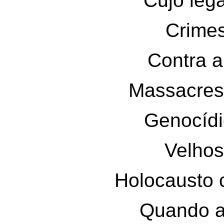
Cujo lega
Crime
Contra 
Massacres,
Genocídi
Velhos
Holocausto c
Quando a