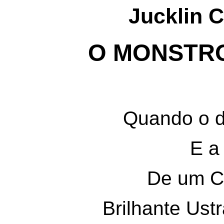
Jucklin C
O MONSTRO
Quando o d
E a
De um C
Brilhante Ustr