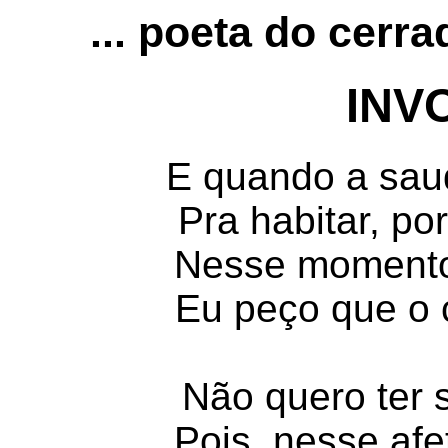
... poeta do cerr
INV
E quando a sau
Pra habitar, por
Nesse momento 
Eu peço que o 
Não quero ter 
Pois, nesse afe