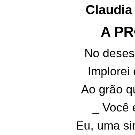
Claudia
A P
No deses
Implorei
Ao grão q
_ Você 
Eu, uma si