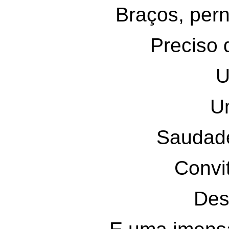
Braços, pern
Preciso 
U
U
Saudade
Convi
Des